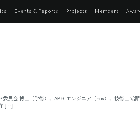
ics
Events & Reports
Projects
Members
Awar
ド委員会 博士（学術）、APECエンジニア（Env）、技術士5部
 […]