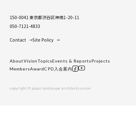
150-0041 東京都渋谷区神南1-20-11
050-7121-4833
Contact
Site Policy
About
Vision
Topics
Events & Reports
Projects
Members
Award
CPD
入会案内
copyright © japan landscape architects union