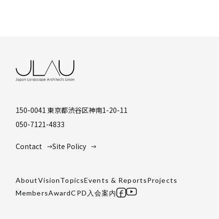
150-0041 東京都渋谷区神南1-20-11
050-7121-4833
Contact
Site Policy
About
Vision
Topics
Events & Reports
Projects
Members
Award
CPD
入会案内