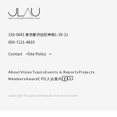
150-0041 東京都渋谷区神南1-20-11
050-7121-4833
Contact
Site Policy
About
Vision
Topics
Events & Reports
Projects
Members
Award
CPD
入会案内
copyright © japan landscape architects union