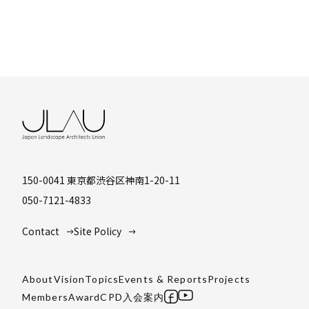
150-0041 東京都渋谷区神南1-20-11
050-7121-4833
Contact
Site Policy
About
Vision
Topics
Events & Reports
Projects
Members
Award
CPD
入会案内