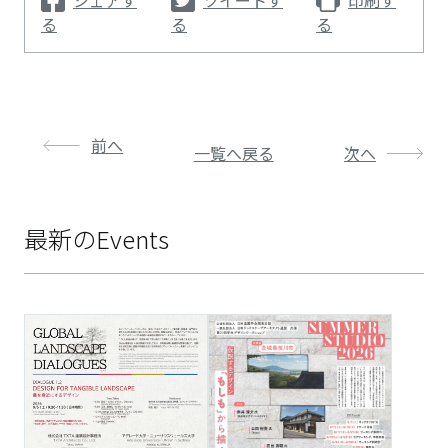
シェアす
ツイートす
印刷す
る
る
る
前へ
一覧へ戻る
次へ
最新のEvents