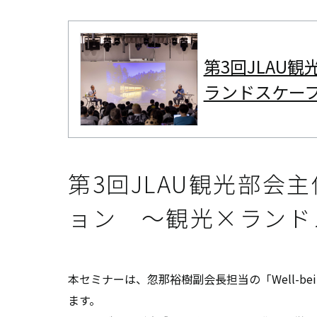
第3回JLAU
ランドスケー
第3回JLAU観光部
ョン 〜観光×ランド
本セミナーは、忽那裕樹副会長担当の「Well-
ます。