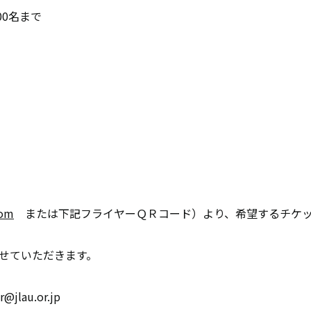
00名まで
com
または下記フライヤーＱＲコード）より、希望するチケッ
せていただきます。
au.or.jp