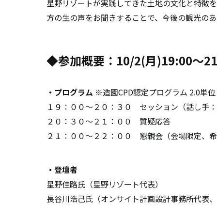
星野リゾートが実践してきた土地の文化と特徴を
方の生の声をお聞きすることで、今後の観光のあ
◆
参加概要：10/2(月)19:00〜21
・プログラム
※造園CPD認定プログラム 2.0単位
１９：００～２０：３０ セッション（話し手：
２０：３０～２１：００ 質疑応答
２１：００～２２：００ 懇親会（会場限定、希
・登壇者
星野佳路氏（星野リゾート代表）
長谷川浩己氏（オンサイト計画設計事務所代表、