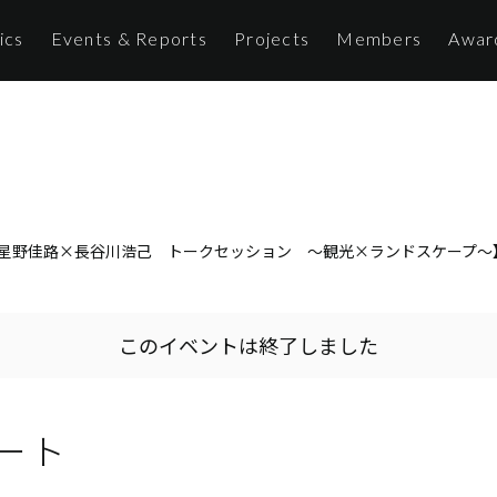
ics
Events & Reports
Projects
Members
Awar
ー【星野佳路×長谷川浩己 トークセッション 〜観光×ランドスケープ
このイベントは終了しました
ート