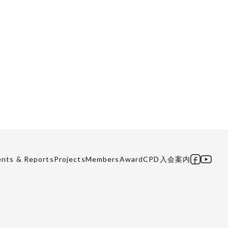
ents & Reports
Projects
Members
Award
CPD
入会案内