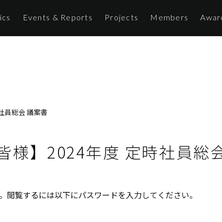
ics
Events & Reports
Projects
Members
Awar
時社員総会 議案書
の皆様】2024年度 定時社員総
。閲覧するには以下にパスワードを入力してください。