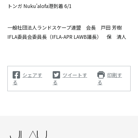
トンガ Nuku’alofa港到着 6/1
一般社団法人ランドスケープ連盟 会長 戸田 芳樹
IFLA委員会委員長（IFLA-APR LAWB議長） 保 清人
シェアす
ツイートす
印刷す
る
る
る