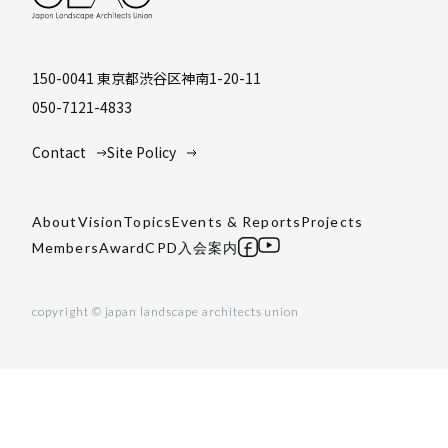
150-0041 東京都渋谷区神南1-20-11
050-7121-4833
Contact
Site Policy
About
Vision
Topics
Events & Reports
Projects
Members
Award
CPD
入会案内
copyright © japan landscape architects union