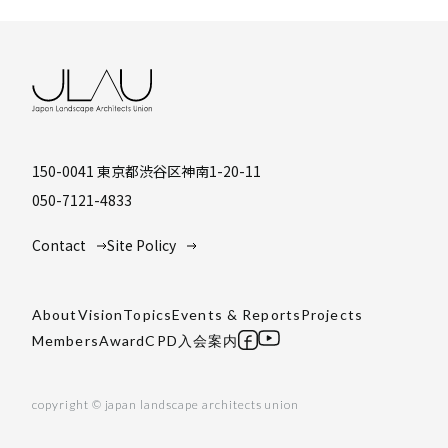
150-0041 東京都渋谷区神南1-20-11
050-7121-4833
Contact
Site Policy
About
Vision
Topics
Events & Reports
Projects
Members
Award
CPD
入会案内
copyright © japan landscape architects union